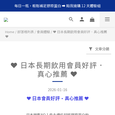
每日一瓶，輕鬆補足膠原蛋白 ➡︎ 點我搶購 12 天體驗組
每日一瓶，輕鬆補足膠原蛋白 ➡︎ 點我搶購 12 天體驗組
每天預約更美好的自己   ➡︎ 點我搶購 12 定期購
保健升級，全家都愛的凍飲型藍光對策➡ 立即體驗 2 盒組
Home
/
部落格列表
/
會員體驗
/
❤️ 日本長期飲用會員好評．真心推薦
❤️
每日一瓶，輕鬆補足膠原蛋白 ➡︎ 點我搶購 12 天體驗組
文章分類
❤️ 日本長期飲用會員好評．
真心推薦 ❤️
2026-01-16
❤️ 日本會員好評•真心推薦 ❤️
日本銷售NO.1 森永續佑好喝膠原蛋白飲