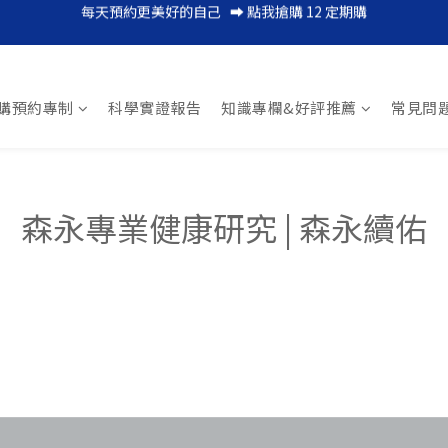
每天預約更美好的自己   ➡︎ 點我搶購 12 定期購
每日一瓶，輕鬆補足膠原蛋白 ➡︎ 點我搶購 12 天體驗組
保健升級，全家都愛的凍飲型藍光對策➡ 立即體驗 2 盒組
每日一瓶，輕鬆補足膠原蛋白 ➡︎ 點我搶購 12 天體驗組
購預約專制
科學實證報告
知識專欄&好評推薦
常見問
森永專業健康研究 | 森永續佑