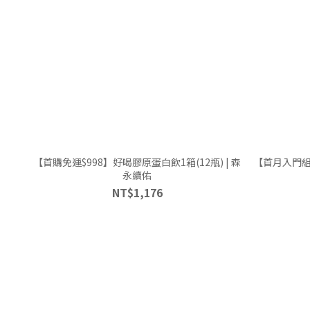
【首購免運$998】好喝膠原蛋白飲1箱(12瓶) | 森
【首月入門組】
永續佑
NT$1,176