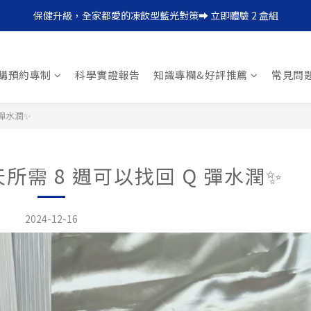
保健升級，全家都愛的凍飲型藍光對策➡ 立即體驗 2 盒組
每日一瓶，輕鬆補足膠原蛋白 ➡︎ 點我搶購 12 天體驗組
每日一瓶，輕鬆補足膠原蛋白 ➡︎ 點我搶購 12 天體驗組
購預約專制
科學實證報告
知識專欄&好評推薦
常見問
 彈水潤✨
需 8 週可以找回 Q 彈水潤✨
2024-12-16