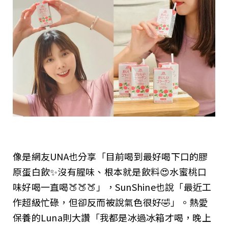
像是網友UNA也分享「目前喝到最好喝下口的膠
原蛋白飲✨沒有腥味、根本就是飲料😍水蜜桃口
味好喝一直喝🍑🍑🍑」，SunShine也說「最近工
作超級忙碌，但卻反而被說氣色很好🤣」。熱愛
保養的Luna則大讚「我都是冰過冰箱才喝，晚上