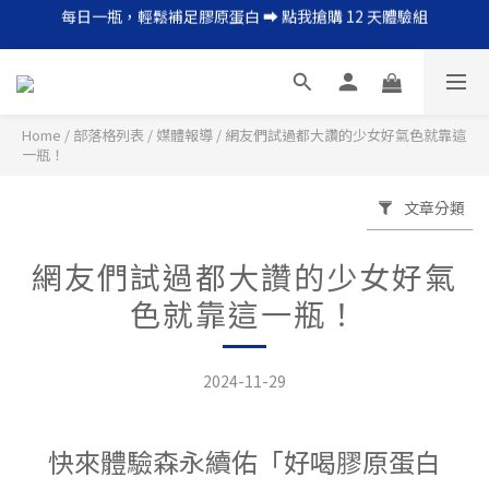
每日一瓶，輕鬆補足膠原蛋白 ➡︎ 點我搶購 12 天體驗組
每天預約更美好的自己   ➡︎ 點我搶購 12 定期購
保健升級，全家都愛的凍飲型藍光對策➡ 立即體驗 2 盒組
每日一瓶，輕鬆補足膠原蛋白 ➡︎ 點我搶購 12 天體驗組
Home
/
部落格列表
/
媒體報導
/
網友們試過都大讚的少女好氣色就靠這
一瓶！
文章分類
網友們試過都大讚的少女好氣
色就靠這一瓶！
2024-11-29
快來體驗森永續佑「好喝膠原蛋白