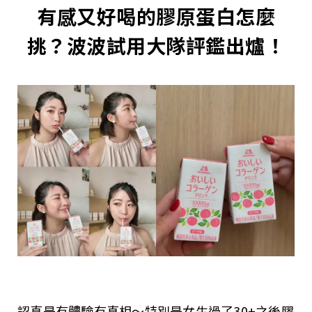
有感又好喝的膠原蛋白怎麼
挑？波波試用大隊評鑑出爐！
認真是有體驗有真相～特別是女生過了30+之後膠