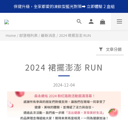
保健升級，全家都愛的凍飲型藍光對策➡ 立即體驗 2 盒組
每日一瓶，輕鬆補足膠原蛋白 ➡︎ 點我搶購 12 天體驗組
每日一瓶，輕鬆補足膠原蛋白 ➡︎ 點我搶購 12 天體驗組
Home
/
部落格列表
/
最新消息
/
2024 裙擺澎澎 RUN
文章分類
2024 裙擺澎澎 RUN
2024-12-04