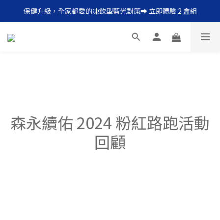
保健升級，全家都愛的凍飲型藍光對策➡ 立即體驗 2 盒組
每日一瓶，輕鬆補足膠原蛋白 ➡︎ 點我搶購 12 天體驗組
每日一瓶，輕鬆補足膠原蛋白 ➡︎ 點我搶購 12 天體驗組
森永續佑 2024 粉紅路跑活動
回顧